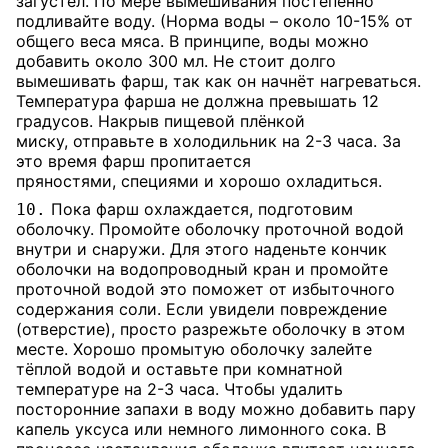
загустел. По мере вымешивания постепенно
подливайте воду. (Норма воды – около 10-15% от
общего веса мяса. В принципе, воды можно
добавить около 300 мл. Не стоит долго
вымешивать фарш, так как он начнёт нагреваться.
Температура фарша не должна превышать 12
градусов. Накрыв пищевой плёнкой
миску, отправьте в холодильник на 2-3 часа. За
это время фарш пропитается
пряностями, специями и хорошо охладиться.
Пока фарш охлаждается, подготовим
10.
оболочку. Промойте оболочку проточной водой
внутри и снаружи. Для этого наденьте кончик
оболочки на водопроводный кран и промойте
проточной водой это поможет от избыточного
содержания соли. Если увидели повреждение
(отверстие), просто разрежьте оболочку в этом
месте. Хорошо промытую оболочку залейте
тёплой водой и оставьте при комнатной
температуре на 2-3 часа. Чтобы удалить
посторонние запахи в воду можно добавить пару
капель уксуса или немного лимонного сока. В