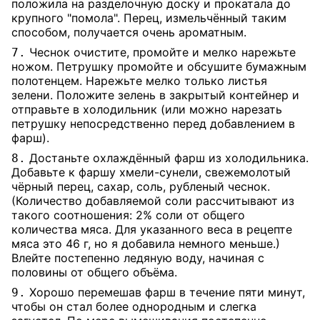
положила на разделочную доску и прокатала до
крупного "помола". Перец, измельчённый таким
способом, получается очень ароматным.
Чеснок очистите, промойте и мелко нарежьте
7.
ножом. Петрушку промойте и обсушите бумажным
полотенцем. Нарежьте мелко только листья
зелени. Положите зелень в закрытый контейнер и
отправьте в холодильник (или можно нарезать
петрушку непосредственно перед добавлением в
фарш).
Достаньте охлаждённый фарш из холодильника.
8.
Добавьте к фаршу хмели-сунели, свежемолотый
чёрный перец, сахар, соль, рубленый чеснок.
(Количество добавляемой соли рассчитывают из
такого соотношения: 2% соли от общего
количества мяса. Для указанного веса в рецепте
мяса это 46 г, но я добавила немного меньше.)
Влейте постепенно ледяную воду, начиная с
половины от общего объёма.
Хорошо перемешав фарш в течение пяти минут,
9.
чтобы он стал более однородным и слегка