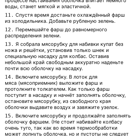
процессе настаивания оболочка впитает немного
воды, станет мягкой и эластичной.
Спустя время достаньте охлаждённый фарш
11.
из холодильника. Добавьте рубленую зелень.
Перемешайте фарш до равномерного
12.
распределения зелени.
Я собрала мясорубку для набивки купат без
13.
ножа и решётки, установив только шнек и
специальную насадку для колбас. Оставив
небольшой край свободным аккуратно наденьте
почти всю оболочку на насадку.
Включите мясорубку. В лоток для
14.
мяса (мясоприемник) выложите фарш и
протолкните толкателем. Как только фарш
поступит в насадку и начнёт заполнять оболочку,
остановите мясорубку, из свободного края
оболочки выдавите воздух и завяжите узелок.
Включите мясорубку и продолжайте заполнять
15.
оболочку фаршем. (Не стоит набивайте колбасу
очень туго, так как во время термообработки
может лопнуть оболочка, но и пустоты не следует