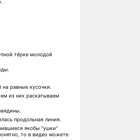
.
упной тёрке молодой
оды.
 на равные кусочки.
тем из них раскатываем
овядины.
лась продольная линия.
чившиеся якобы "ушки"
понятно, то в видео можете