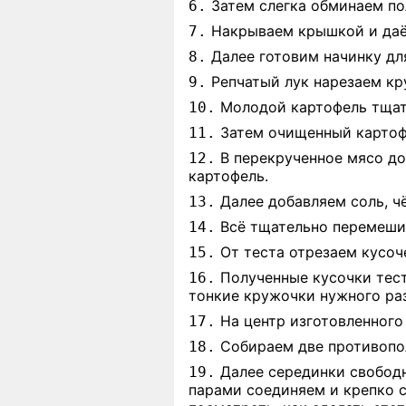
Затем слегка обминаем по
6.
Накрываем крышкой и даём
7.
Далее готовим начинку дл
8.
Репчатый лук нарезаем кр
9.
Молодой картофель тщат
10.
Затем очищенный картофе
11.
В перекрученное мясо до
12.
картофель.
Далее добавляем соль, ч
13.
Всё тщательно перемешив
14.
От теста отрезаем кусоче
15.
Полученные кусочки тест
16.
тонкие кружочки нужного ра
На центр изготовленного
17.
Собираем две противопол
18.
Далее серединки свободн
19.
парами соединяем и крепко с