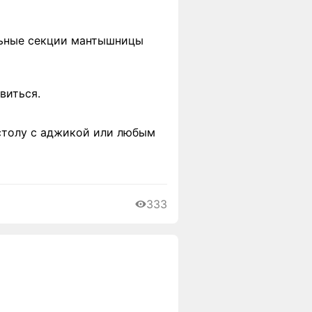
льные секции мантышницы
виться.
столу с аджикой или любым
333