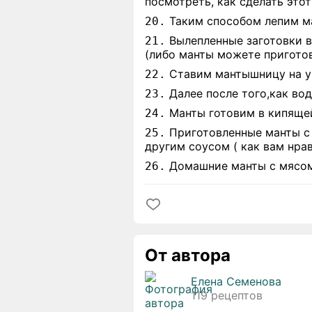
посмотреть, как сделать этот
Таким способом лепим ма
20.
Вылепленные заготовки 
21.
(либо манты можете приготов
Ставим мантышницу на ум
22.
Далее после того,как вод
23.
Манты готовим в кипящей
24.
Приготовленные манты с 
25.
другим соусом ( как вам нра
Домашние манты с мясом 
26.
От автора
Елена Семенова
119 рецептов