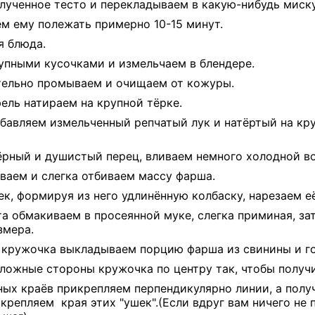
лученное тесто и перекладываем в какую-нибудь миску
 ему полежать примерно 10-15 минут.
я блюда.
упными кусочками и измельчаем в блендере.
ельно промываем и очищаем от кожуры.
ль натираем на крупной тёрке.
бавляем измельченный репчатый лук и натёртый на кр
ёрный и душистый перец, вливаем немного холодной в
аем и слегка отбиваем массу фарша.
к, формируя из него удлинённую колбаску, нарезаем её
а обмакиваем в просеянной муке, слегка приминая, за
змера.
 кружочка выкладываем порцию фарша из свинины и г
ожные стороны кружочка по центру так, чтобы получи
ых краёв прикрепляем перпендикулярно линии, а полу
крепляем края этих "ушек".(Если вдруг вам ничего не 