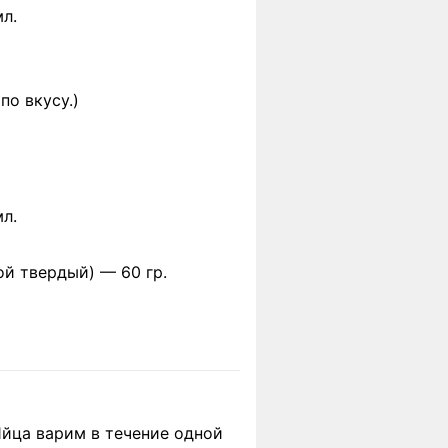
мл.
по вкусу.)
мл.
гой твердый) —
60 гр.
Яйца варим в течение одной