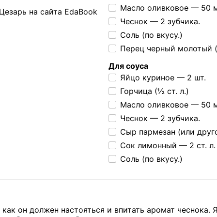
Масло оливковое —
50 
Чеснок —
2 зубчика.
Соль (по вкусу.)
Перец черный молотый (
Для соуса
Яйцо куриное —
2 шт.
Горчица (½ ст. л.)
Масло оливковое —
50 
Чеснок —
2 зубчика.
Сыр пармезан (или дру
Сок лимонный —
2 ст. л.
Соль (по вкусу.)
 как он должен настояться и впитать аромат чеснока. 