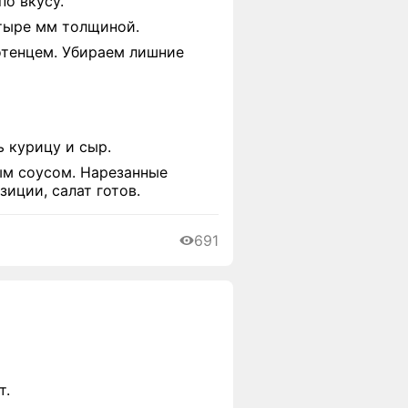
по вкусу.
тыре мм толщиной.
отенцем. Убираем лишние
 курицу и сыр.
ым соусом. Нарезанные
иции, салат готов.
691
т.