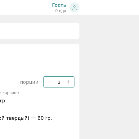
Гость
0 еда
порции
в корзине
гр.
гой твердый) —
60 гр.