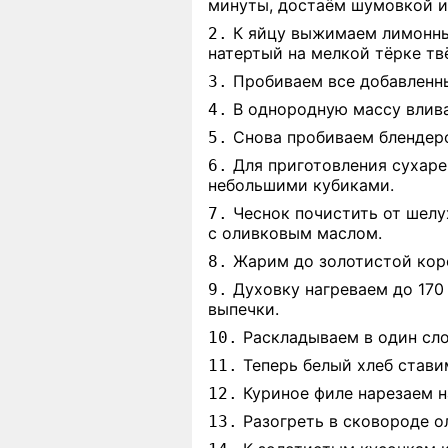
минуты, достаём шумовкой и
К яйцу выжимаем лимонный
2.
натертый на мелкой тёрке т
Пробиваем все добавленны
3.
В однородную массу влива
4.
Снова пробиваем блендеро
5.
Для приготовления сухаре
6.
небольшими кубиками.
Чеснок почистить от шелу
7.
с оливковым маслом.
Жарим до золотистой коро
8.
Духовку нагреваем до 170
9.
выпечки.
Раскладываем в один сло
10.
Теперь белый хлеб стави
11.
Куриное филе нарезаем н
12.
Разогреть в сковороде о
13.