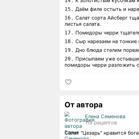
К золотистым кусочкам к
14.
Даём филе остыть и наре
15.
Салат сорта Айсберг тща
16.
листья салата.
Помидоры черри тщательн
17.
Сыр нарезаем на тонкие 
18.
Дно блюда стелим порван
19.
Присыпаем уже остывшими
20.
помидоры черри разложить св
От автора
Елена Семенова
119 рецептов
Салат "Цезарь" нравится бо