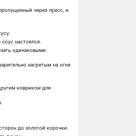
пропущенный через пресс, и
кусу.
 соус настоялся.
резать одинаковыми
варительно нагретым на огне
другим ковриком для
.
сторон до золотой корочки.