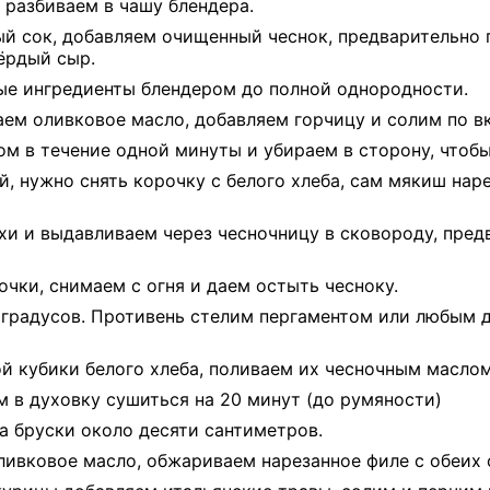
 разбиваем в чашу блендера.
 сок, добавляем очищенный чеснок, предварительно 
вёрдый сыр.
е ингредиенты блендером до полной однородности.
ем оливковое масло, добавляем горчицу и солим по в
м в течение одной минуты и убираем в сторону, чтобы
й, нужно снять корочку с белого хлеба, сам мякиш на
хи и выдавливаем через чесночницу в сковороду, пред
чки, снимаем с огня и даем остыть чесноку.
 градусов. Противень стелим пергаментом или любым 
й кубики белого хлеба, поливаем их чесночным маслом
м в духовку сушиться на 20 минут (до румяности)
а бруски около десяти сантиметров.
ливковое масло, обжариваем нарезанное филе с обеих 