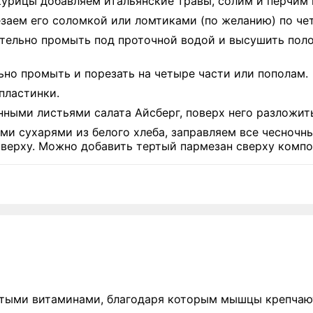
урицы добавляем итальянские травы, солим и перчим 
заем его соломкой или ломтиками (по желанию) по че
тельно промыть под проточной водой и высушить пол
о промыть и порезать на четыре части или пополам.
пластинки.
ными листьями салата Айсберг, поверх него разложить
 сухарями из белого хлеба, заправляем все чесночн
ерху. Можно добавить тертый пармезан сверху композ
гатыми витаминами, благодаря которым мышцы крепчаю